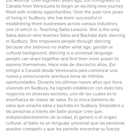
Zoi Monroy! Over eighteen years ago, Zoi immigrated to
Canada from Venezuela to begin an exciting new journey
filled with endless opportunities. Over the past nine years
of living in Sudbury, she has been successful in
establishing three businesses across various industries,
one of which is -Teaching Salsa Lessons. She is the only
Salsa dancer who teaches Salsa and Bachata style dancing
in Sudbury. She empowers people through dancing
because she believes no matter what age, gender or
cultural background, dancing is a universal language
people can share together and find their inner power to
express themselves. Hace más de dieciocho años, Zoi
emigró a Canadá desde Venezuela para comenzar una
nueva y emocionante aventura llena de infinitas
oportunidades. Durante los últimos nueve años que lleva
viviendo en Sudbury, ha logrado establecer con éxito tres
negocios en diversos sectores, uno de los cuales es la
enseñanza de clases de salsa. Es la única bailarina de
salsa que enseña salsa y bachata en Sudbury. Empodera a
las personas a través del baile porque cree que,
independientemente de la edad, el género o el origen
cultural, el baile es un lenguaje universal que las personas
pueden compartir y que les permite encontrar su fuerza