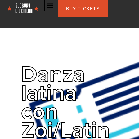
BUY TICKETS
Danza
latina
con
Zoi/Latin