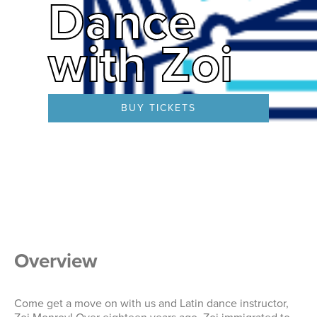
Dance
with Zoi
BUY TICKETS
Overview
Come get a move on with us and Latin dance instructor,