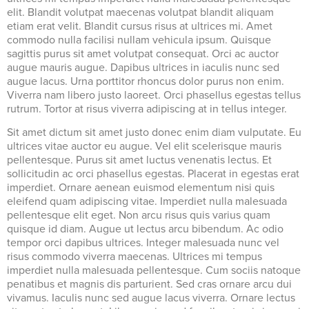
elit. Blandit volutpat maecenas volutpat blandit aliquam
etiam erat velit. Blandit cursus risus at ultrices mi. Amet
commodo nulla facilisi nullam vehicula ipsum. Quisque
sagittis purus sit amet volutpat consequat. Orci ac auctor
augue mauris augue. Dapibus ultrices in iaculis nunc sed
augue lacus. Urna porttitor rhoncus dolor purus non enim.
Viverra nam libero justo laoreet. Orci phasellus egestas tellus
rutrum. Tortor at risus viverra adipiscing at in tellus integer.
Sit amet dictum sit amet justo donec enim diam vulputate. Eu
ultrices vitae auctor eu augue. Vel elit scelerisque mauris
pellentesque. Purus sit amet luctus venenatis lectus. Et
sollicitudin ac orci phasellus egestas. Placerat in egestas erat
imperdiet. Ornare aenean euismod elementum nisi quis
eleifend quam adipiscing vitae. Imperdiet nulla malesuada
pellentesque elit eget. Non arcu risus quis varius quam
quisque id diam. Augue ut lectus arcu bibendum. Ac odio
tempor orci dapibus ultrices. Integer malesuada nunc vel
risus commodo viverra maecenas. Ultrices mi tempus
imperdiet nulla malesuada pellentesque. Cum sociis natoque
penatibus et magnis dis parturient. Sed cras ornare arcu dui
vivamus. Iaculis nunc sed augue lacus viverra. Ornare lectus