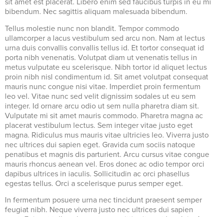
sit amet est placerat. Libero enim sed faucibus turpis in eu mi
bibendum. Nec sagittis aliquam malesuada bibendum.
Tellus molestie nunc non blandit. Tempor commodo
ullamcorper a lacus vestibulum sed arcu non. Nam at lectus
urna duis convallis convallis tellus id. Et tortor consequat id
porta nibh venenatis. Volutpat diam ut venenatis tellus in
metus vulputate eu scelerisque. Nibh tortor id aliquet lectus
proin nibh nisl condimentum id. Sit amet volutpat consequat
mauris nunc congue nisi vitae. Imperdiet proin fermentum
leo vel. Vitae nunc sed velit dignissim sodales ut eu sem
integer. Id ornare arcu odio ut sem nulla pharetra diam sit.
Vulputate mi sit amet mauris commodo. Pharetra magna ac
placerat vestibulum lectus. Sem integer vitae justo eget
magna. Ridiculus mus mauris vitae ultricies leo. Viverra justo
nec ultrices dui sapien eget. Gravida cum sociis natoque
penatibus et magnis dis parturient. Arcu cursus vitae congue
mauris rhoncus aenean vel. Eros donec ac odio tempor orci
dapibus ultrices in iaculis. Sollicitudin ac orci phasellus
egestas tellus. Orci a scelerisque purus semper eget.
In fermentum posuere urna nec tincidunt praesent semper
feugiat nibh. Neque viverra justo nec ultrices dui sapien