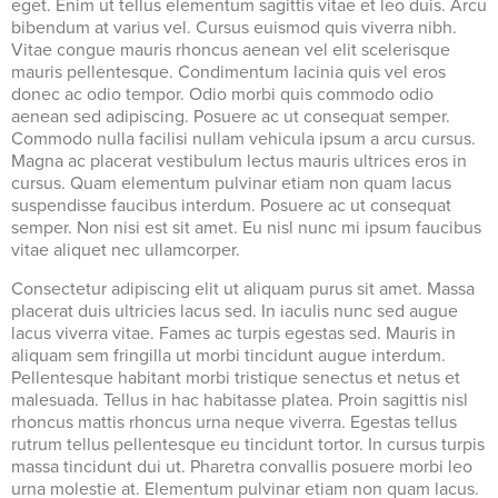
eget. Enim ut tellus elementum sagittis vitae et leo duis. Arcu
bibendum at varius vel. Cursus euismod quis viverra nibh.
Vitae congue mauris rhoncus aenean vel elit scelerisque
mauris pellentesque. Condimentum lacinia quis vel eros
donec ac odio tempor. Odio morbi quis commodo odio
aenean sed adipiscing. Posuere ac ut consequat semper.
Commodo nulla facilisi nullam vehicula ipsum a arcu cursus.
Magna ac placerat vestibulum lectus mauris ultrices eros in
cursus. Quam elementum pulvinar etiam non quam lacus
suspendisse faucibus interdum. Posuere ac ut consequat
semper. Non nisi est sit amet. Eu nisl nunc mi ipsum faucibus
vitae aliquet nec ullamcorper.
Consectetur adipiscing elit ut aliquam purus sit amet. Massa
placerat duis ultricies lacus sed. In iaculis nunc sed augue
lacus viverra vitae. Fames ac turpis egestas sed. Mauris in
aliquam sem fringilla ut morbi tincidunt augue interdum.
Pellentesque habitant morbi tristique senectus et netus et
malesuada. Tellus in hac habitasse platea. Proin sagittis nisl
rhoncus mattis rhoncus urna neque viverra. Egestas tellus
rutrum tellus pellentesque eu tincidunt tortor. In cursus turpis
massa tincidunt dui ut. Pharetra convallis posuere morbi leo
urna molestie at. Elementum pulvinar etiam non quam lacus.